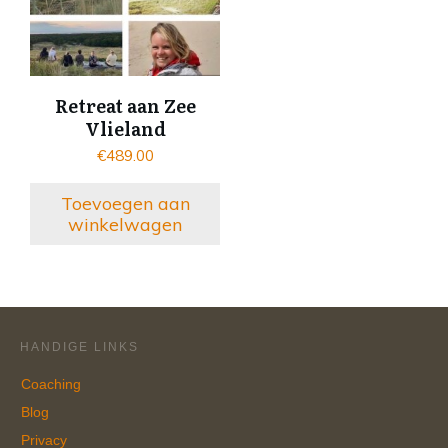
Retreat aan Zee
Vlieland
€
489.00
Toevoegen aan
winkelwagen
HANDIGE LINKS
Coaching
Blog
Privacy