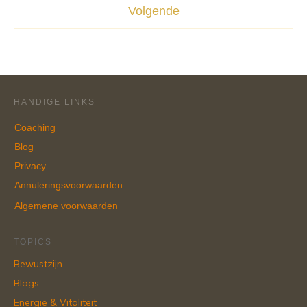
Volgende
HANDIGE LINKS
Coaching
Blog
Privacy
Annuleringsvoorwaarden
Algemene voorwaarden
TOPICS
Bewustzijn
Blogs
Energie & Vitaliteit