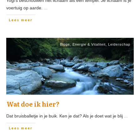
Yogi’s beschouwen het lichaam als een tempel. Je lichaam is je
voertuig op aarde.
...
Lees meer
Blogs
,
Energie & Vitaliteit
,
Leiderschap
Wat doe ik hier?
Dat bruisballetje in je buik. Ken je dat? Als je doet wat je blij
...
Lees meer