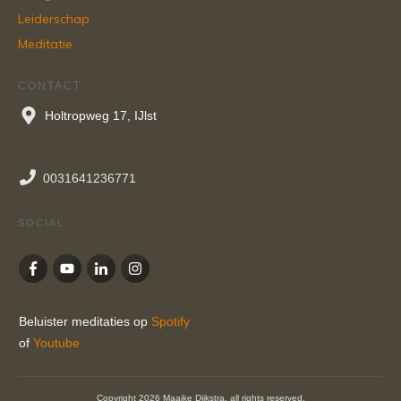
Leiderschap
Meditatie
CONTACT
Holtropweg 17, IJlst
0031641236771
SOCIAL
Beluister meditaties op
Spotify
of
Youtube
Copyright
2026
Maaike Dijkstra
, all rights reserved.