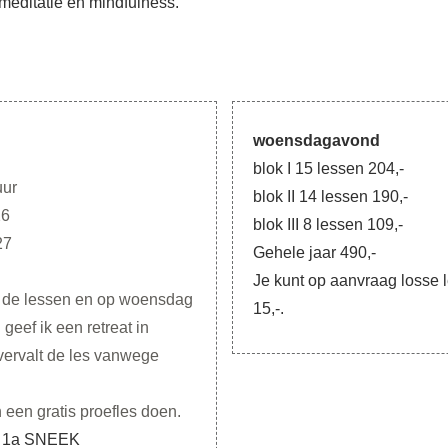
meditatie en mindfulness.
woensdagavond
blok I 15 lessen 204,-
uur
blok II 14 lessen 190,-
26
blok III 8 lessen 109,-
27
Gehele jaar 490,-
Je kunt op aanvraag losse l
n de lessen en op woensdag
15,-.
geef ik een retreat in
ervalt de les vanwege
n een gratis proefles doen.
 1a SNEEK