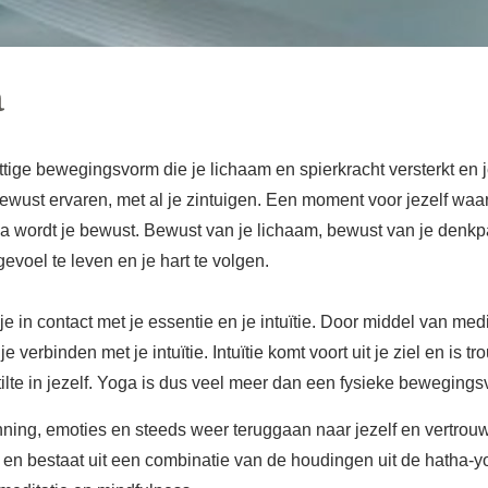
a
ettige bewegingsvorm die je lichaam en spierkracht versterkt en 
s bewust ervaren, met al je zintuigen. Een moment voor jezelf wa
a wordt je bewust. Bewust van je lichaam, bewust van je denkp
gevoel te leven en je hart te volgen.
 in contact met je essentie en je intuïtie. Door middel van medi
e verbinden met je intuïtie. Intuïtie komt voort uit je ziel en is t
tilte in jezelf. Yoga is dus veel meer dan een fysieke beweging
ning, emoties en steeds weer teruggaan naar jezelf en vertrouwe
el en bestaat uit een combinatie van de houdingen uit de hatha-