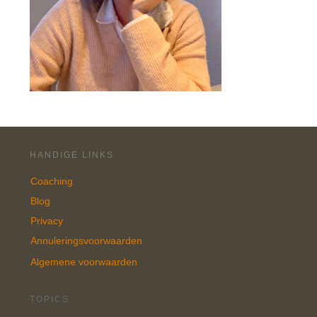
HANDIGE LINKS
Coaching
Blog
Privacy
Annuleringsvoorwaarden
Algemene voorwaarden
TOPICS