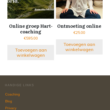
Online groep Hart-
Ontmoeting online
coaching
€
25.00
€
595.00
Toevoegen aan
winkelwagen
Toevoegen aan
winkelwagen
HANDIGE LINKS
Coaching
Blog
Privacy