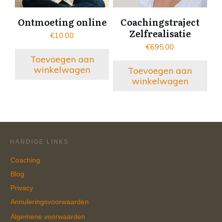
Ontmoeting online
Coachingstraject
Zelfrealisatie
€
10.00
€
695.00
Toevoegen aan
winkelwagen
Toevoegen aan
winkelwagen
HANDIGE LINKS
Coaching
Blog
Privacy
Annuleringsvoorwaarden
Algemene voorwaarden