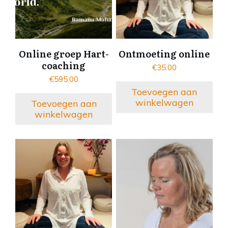
Online groep Hart-
Ontmoeting online
coaching
€
35.00
€
595.00
Toevoegen aan
winkelwagen
Toevoegen aan
winkelwagen