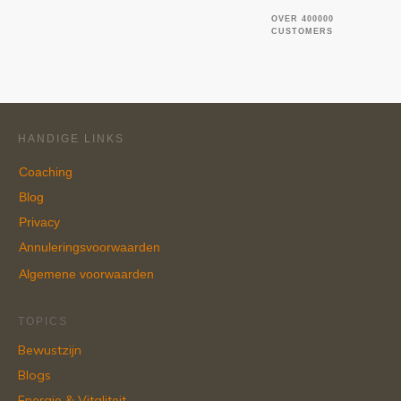
OVER 400000
CUSTOMERS
HANDIGE LINKS
Coaching
Blog
Privacy
Annuleringsvoorwaarden
Algemene voorwaarden
TOPICS
Bewustzijn
Blogs
Energie & Vitaliteit