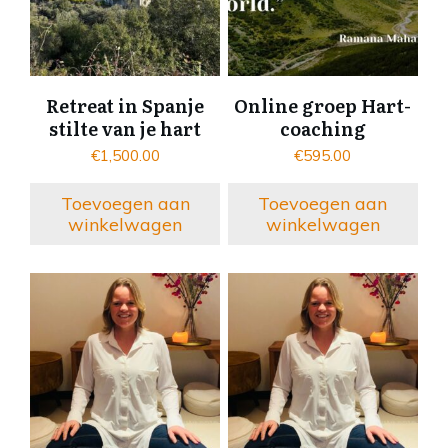
Retreat in Spanje
Online groep Hart-
stilte van je hart
coaching
€
1,500.00
€
595.00
Toevoegen aan
Toevoegen aan
winkelwagen
winkelwagen