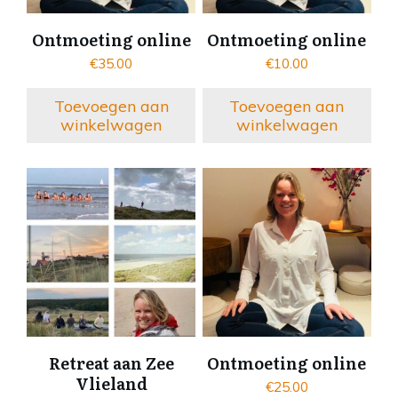
Ontmoeting online
Ontmoeting online
€
35.00
€
10.00
Toevoegen aan
Toevoegen aan
winkelwagen
winkelwagen
Retreat aan Zee
Ontmoeting online
Vlieland
€
25.00