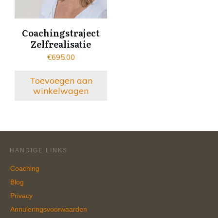
Coachingstraject
Zelfrealisatie
€
695.00
Toevoegen aan
winkelwagen
HANDIGE LINKS
Coaching
Blog
Privacy
Annuleringsvoorwaarden