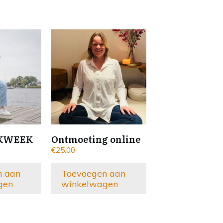
EKWEEK
Ontmoeting online
€
25.00
n aan
Toevoegen aan
gen
winkelwagen