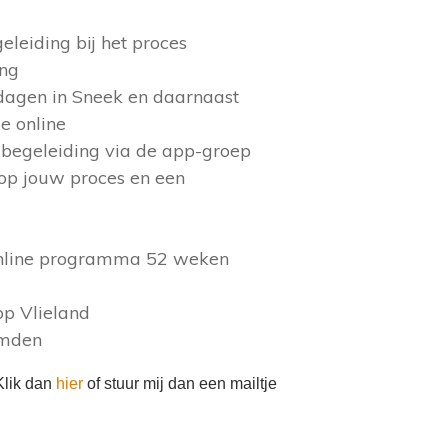
eleiding bij het proces
ing
dagen in Sneek en daarnaast
e online
n begeleiding via de app-groep
op jouw proces en een
 online programma 52 weken
 op Vlieland
emden
Klik dan
hier
of stuur mij dan een mailtje