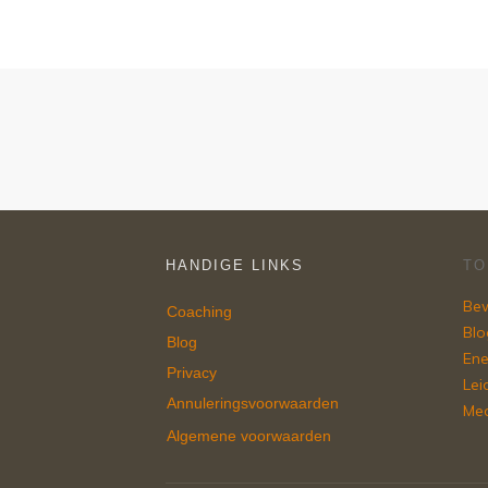
HANDIGE LINKS
TO
Bew
Coaching
Blo
Blog
Ene
Privacy
Lei
Annuleringsvoorwaarden
Med
Algemene voorwaarden