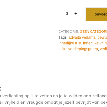
-
+
Toevoeg
Jaartraining
Verdiepingsgroep
Stilte
CATEGORIE:
GEEN CATEGOR
ZIJN
Tags:
advaita vedanta
,
bewus
aantal
innerlijke rust
,
innerlijke vrij
stilte
,
verdiepingsgroep
,
verl
:
verlichting op 1 te zetten en je te wijden aan zelfond
er vrijheid en vreugde omdat je jezelf bevrijdt van bek