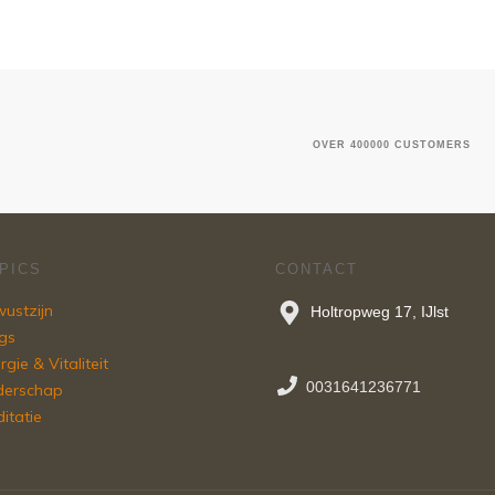
OVER 400000 CUSTOMERS
PICS
CONTACT
ustzijn
Holtropweg 17, IJlst
gs
rgie & Vitaliteit
0031641236771
derschap
itatie