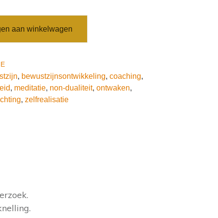
en aan winkelwagen
IE
tzijn
,
bewustzijnsontwikkeling
,
coaching
,
heid
,
meditatie
,
non-dualiteit
,
ontwaken
,
ichting
,
zelfrealisatie
erzoek.
nelling.