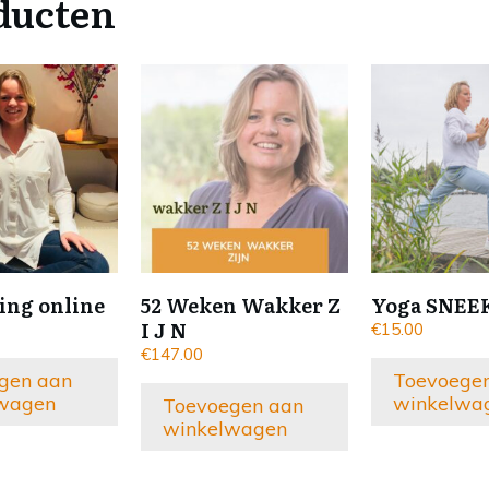
ducten
ing online
52 Weken Wakker Z
Yoga SNE
I J N
€
15.00
€
147.00
gen aan
Toevoege
wagen
winkelwa
Toevoegen aan
winkelwagen