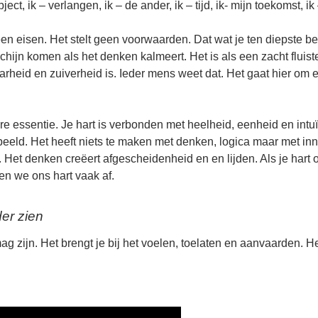
ect, ik – verlangen, ik – de ander, ik – tijd, ik- mijn toekomst, ik
geen eisen. Het stelt geen voorwaarden. Dat wat je ten diepste ben
chijn komen als het denken kalmeert. Het is als een zacht fluist
waarheid en zuiverheid is. Ieder mens weet dat. Het gaat hier om 
re essentie. Je hart is verbonden met heelheid, eenheid en intuït
 beeld. Het heeft niets te maken met denken, logica maar met in
Het denken creëert afgescheidenheid en en lijden. Als je hart ope
en we ons hart vaak af.
der zien
 mag zijn. Het brengt je bij het voelen, toelaten en aanvaarden. 