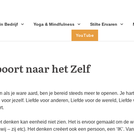
 In Bedrijf
Yoga & Mindfulness
Stilte Ervaren
YouTube
poort naar het Zelf
en als je ware aard, ben je bereid steeds meer te openen. Je har
 voor jezelf. Liefde voor anderen, Liefde voor de wereld, Liefde 
t.
Het denken kan eenheid niet zien. Het is ervoor gemaakt om de w
, wij – zij etc). Het denken creëert ook een persoon, een ‘IK’. 