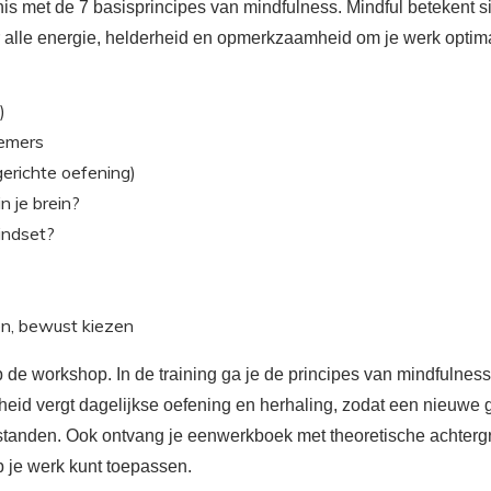
s met de 7 basisprincipes van mindfulness. Mindful betekent si
er alle energie, helderheid en opmerkzaamheid om je werk opti
?)
nemers
gerichte oefening)
n je brein?
indset?
en, bewust kiezen
p de workshop. In de training ga je de principes van mindfulnes
d vergt dagelijkse oefening en herhaling, zodat een nieuwe gewo
standen. Ook ontvang je eenwerkboek met theoretische achterg
p je werk kunt toepassen.