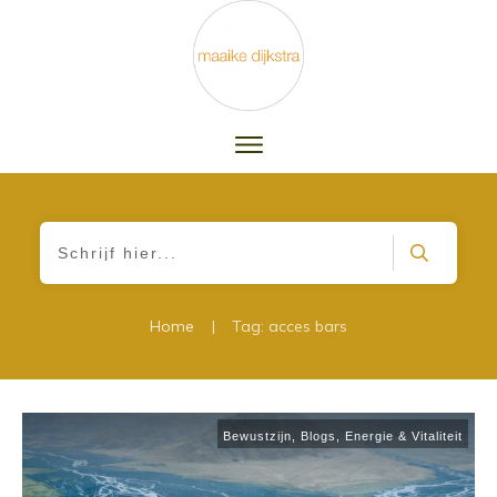
|
Home
Tag: acces bars
Bewustzijn
,
Blogs
,
Energie & Vitaliteit