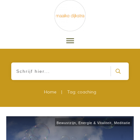
|
Home
Tag: coaching
Bewustzijn
,
Energie & Vitaliteit
,
Meditatie