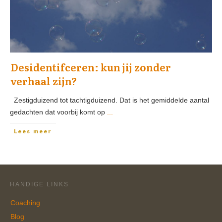
Desidentifceren: kun jij zonder
verhaal zijn?
Zestigduizend tot tachtigduizend. Dat is het gemiddelde aantal
gedachten dat voorbij komt op
...
Lees meer
HANDIGE LINKS
Coaching
Blog