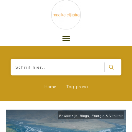
|
Home
Tag: prana
Bewustzijn
,
Blogs
,
Energie & Vitaliteit