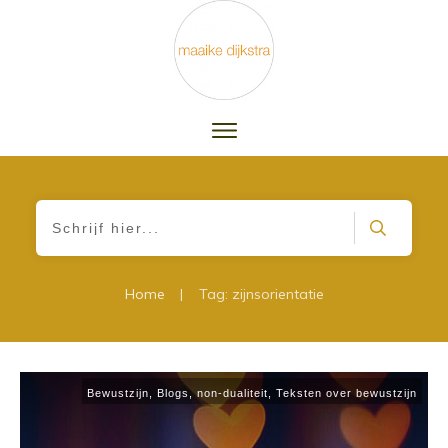
|
Home
Tag: zijnsorientatie
Bewustzijn
,
Blogs
,
non-dualiteit
,
Teksten over bewustzijn