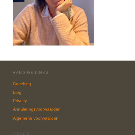
HANDIGE LINKS
Coaching
Blog
Privacy
Annuleringsvoorwaarden
Algemene voorwaarden
TOPICS