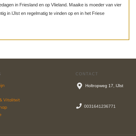
ltedagen in Friesland en op Vlieland. Maaike is moeder van vier
ig in IJlst en regelmatig te vinden op en in het Friese
S
CONTACT
ijn
Holtropweg 17, IJlst
 Vitaliteit
0031641236771
chap
e