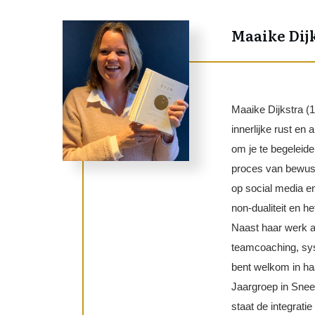
Maaike Dij
Maaike Dijkstra (1
innerlijke rust en
om je te begeleide
proces van bewust
op social media en
non-dualiteit en he
Naast haar werk al
teamcoaching, sys
bent welkom in haa
Jaargroep in Snee
staat de integratie