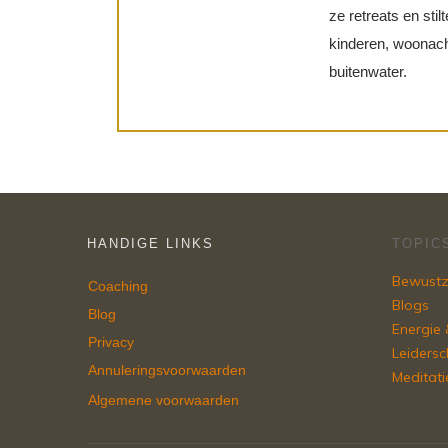
ze retreats en sti
kinderen, woonacht
buitenwater.
HANDIGE LINKS
TOPIC
Bewustz
Coaching
Blogs
Blog
Energie &
Privacy
Leiders
Annuleringsvoorwaarden
Meditati
Algemene voorwaarden