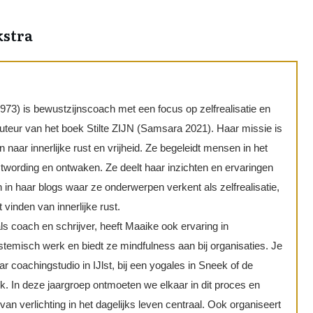
kstra
973) is bewustzijnscoach met een focus op zelfrealisatie en
 auteur van het boek Stilte ZIJN (Samsara 2021). Haar missie is
n naar innerlijke rust en vrijheid. Ze begeleidt mensen in het
wording en ontwaken. Ze deelt haar inzichten en ervaringen
 in haar blogs waar ze onderwerpen verkent als zelfrealisatie,
t vinden van innerlijke rust.
s coach en schrijver, heeft Maaike ook ervaring in
temisch werk en biedt ze mindfulness aan bij organisaties. Je
r coachingstudio in IJlst, bij een yogales in Sneek of de
k. In deze jaargroep ontmoeten we elkaar in dit proces en
 van verlichting in het dagelijks leven centraal. Ook organiseert