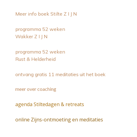
Meer info boek Stilte Z I J N
programma 52 weken
Wakker Z I J N
programma 52 weken
Rust & Helderheid
ontvang gratis 11 meditaties uit het boek
meer over coaching
agenda Stiltedagen & retreats
online Zijns-ontmoeting en meditaties