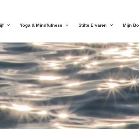
jf
Yoga & Mindfulness
Stilte Ervaren
Mijn B