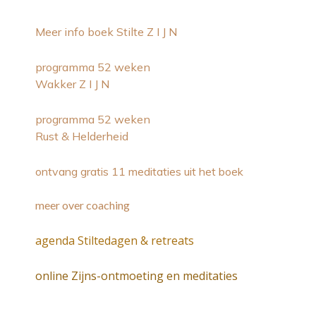
Meer info boek Stilte Z I J N
programma 52 weken
Wakker Z I J N
programma 52 weken
Rust & Helderheid
ontvang gratis 11 meditaties uit het boek
meer over coaching
agenda Stiltedagen & retreats
online Zijns-ontmoeting en meditaties