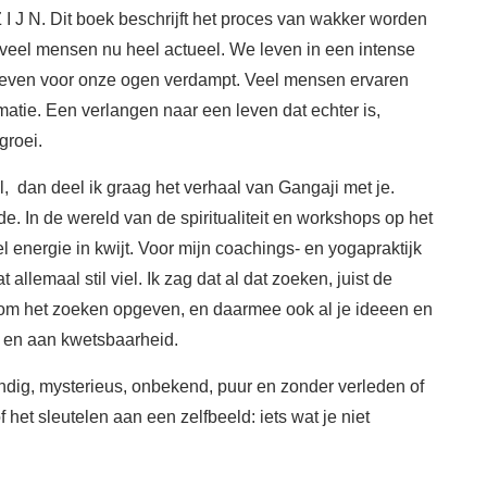
Z I J N. Dit boek beschrijft het proces van wakker worden
 veel mensen nu heel actueel. We leven in een intense
 leven voor onze ogen verdampt. Veel mensen ervaren
rmatie. Een verlangen naar een leven dat echter is,
groei.
kel, dan deel ik graag het verhaal van Gangaji met je.
e. In de wereld van de spiritualiteit en workshops op het
l energie in kwijt. Voor mijn coachings- en yogapraktijk
 allemaal stil viel. Ik zag dat al dat zoeken, juist de
at om het zoeken opgeven, en daarmee ook al je ideeen en
n en aan kwetsbaarheid.
dig, mysterieus, onbekend, puur en zonder verleden of
het sleutelen aan een zelfbeeld: iets wat je niet