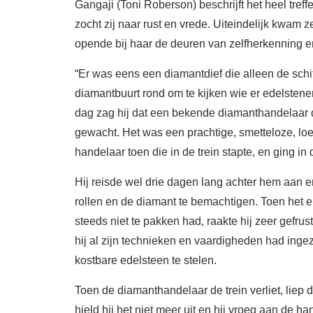
Gangaji (Toni Roberson) beschrijft het heel treff
zocht zij naar rust en vrede. Uiteindelijk kwam ze
opende bij haar de deuren van zelfherkenning e
“Er was eens een diamantdief die alleen de schitt
diamantbuurt rond om te kijken wie er edelstenen
dag zag hij dat een bekende diamanthandelaar de
gewacht. Het was een prachtige, smetteloze, lo
handelaar toen die in de trein stapte, en ging in
Hij reisde wel drie dagen lang achter hem aan 
rollen en de diamant te bemachtigen. Toen het e
steeds niet te pakken had, raakte hij zeer gefru
hij al zijn technieken en vaardigheden had inge
kostbare edelsteen te stelen.
Toen de diamanthandelaar de trein verliet, liep
hield hij het niet meer uit en hij vroeg aan de 