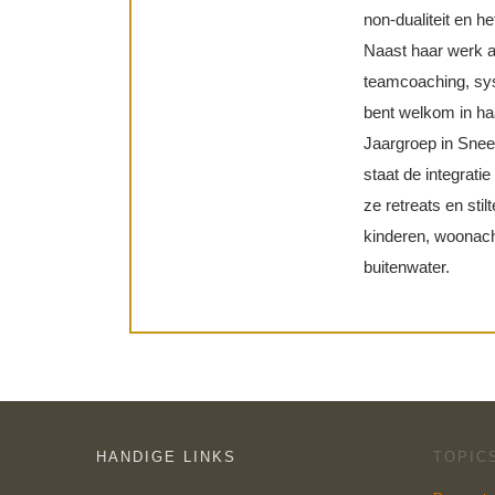
non-dualiteit en he
Naast haar werk al
teamcoaching, sys
bent welkom in haa
Jaargroep in Snee
staat de integratie
ze retreats en sti
kinderen, woonacht
buitenwater.
HANDIGE LINKS
TOPIC