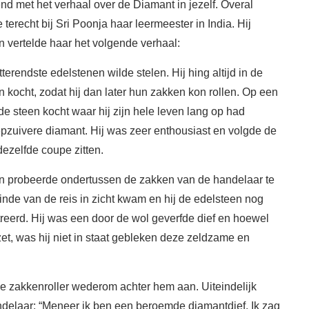
end met het verhaal over de Diamant in jezelf. Overal
 terecht bij Sri Poonja haar leermeester in India. Hij
n vertelde haar het volgende verhaal:
erendste edelstenen wilde stelen. Hij hing altijd in de
 kocht, zodat hij dan later hun zakken kon rollen. Op een
 steen kocht waar hij zijn hele leven lang op had
epzuivere diamant. Hij was zeer enthousiast en volgde de
 dezelfde coupe zitten.
en probeerde ondertussen de zakken van de handelaar te
inde van de reis in zicht kwam en hij de edelsteen nog
streerd. Hij was een door de wol geverfde dief en hoewel
zet, was hij niet in staat gebleken deze zeldzame en
 de zakkenroller wederom achter hem aan. Uiteindelijk
handelaar: “Meneer ik ben een beroemde diamantdief. Ik zag