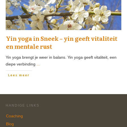
Yin yoga in Sneek – yin geeft vitaliteit
en mentale rust
Yin yoga brengt je weer in balans. Yin yoga geeft vitaliteit, een
diepe verbinding
...
Lees meer
HANDIGE LINKS
Coaching
Blog