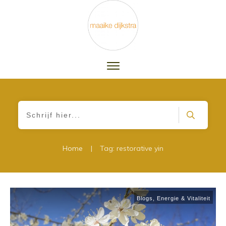
|
Home
Tag: restorative yin
Blogs
,
Energie & Vitaliteit