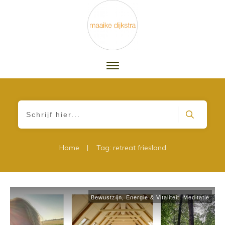
|
Home
Tag: retreat friesland
Bewustzijn
,
Energie & Vitaliteit
,
Meditatie