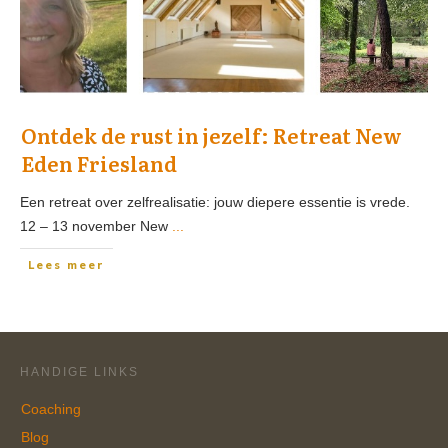
Ontdek de rust in jezelf: Retreat New
Eden Friesland
Een retreat over zelfrealisatie: jouw diepere essentie is vrede.
12 – 13 november New
...
Lees meer
HANDIGE LINKS
Coaching
Blog