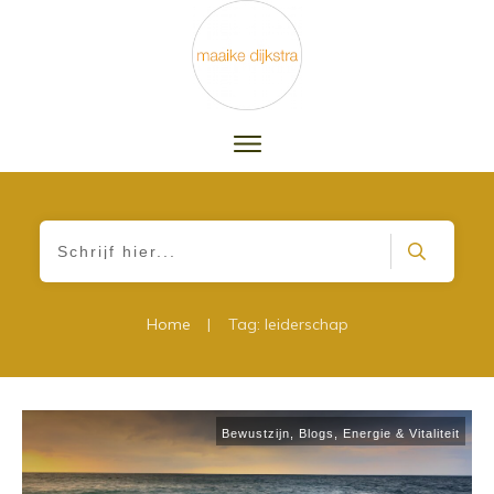
|
Home
Tag: leiderschap
Bewustzijn
,
Blogs
,
Energie & Vitaliteit