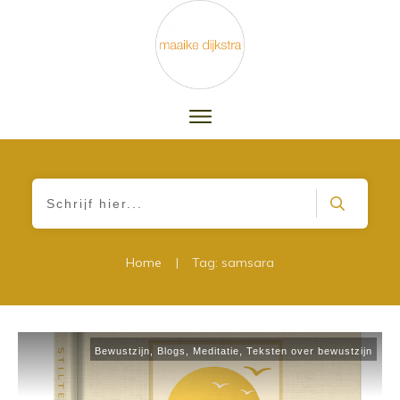
|
Home
Tag: samsara
Bewustzijn
,
Blogs
,
Meditatie
,
Teksten over bewustzijn