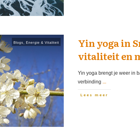
Yin yoga in S
Blogs
,
Energie & Vitaliteit
vitaliteit en
Yin yoga brengt je weer in ba
verbinding
...
Lees meer