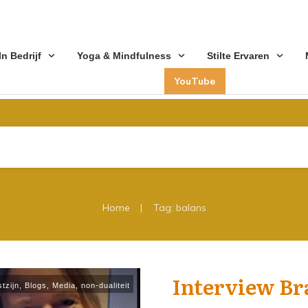
 In Bedrijf
Yoga & Mindfulness
Stilte Ervaren
YouTube
|
Home
Tag: balans
Interview B
tzijn
,
Blogs
,
Media
,
non-dualiteit