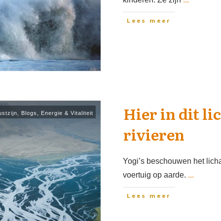
Lees meer
Hier in dit li
stzijn
,
Blogs
,
Energie & Vitaliteit
rivieren
Yogi’s beschouwen het licha
voertuig op aarde.
...
Lees meer