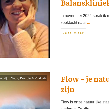
Balanskliniek
In november 2024 sprak ik m
zoektocht naar
...
Lees meer
Flow – je nat
stzijn
,
Blogs
,
Energie & Vitaliteit
zijn
Flow is onze natuurlijke staa
kinderen. Ze zijn
...