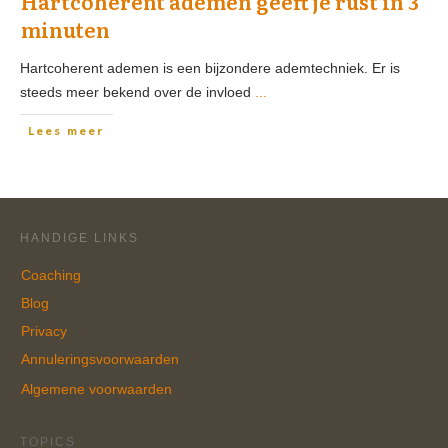
Hartcoherent ademen geeft je rust in 3
minuten
Hartcoherent ademen is een bijzondere ademtechniek. Er is
steeds meer bekend over de invloed
...
Lees meer
HANDIGE LINKS
Coaching
Blog
Privacy
Annuleringsvoorwaarden
Algemene voorwaarden
TOPICS