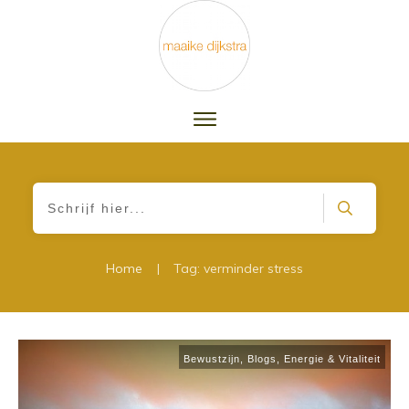
|
Home
Tag: verminder stress
Bewustzijn
,
Blogs
,
Energie & Vitaliteit